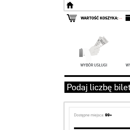
Strona główna
WARTOŚĆ KOSZYKA:
--
WYBÓR USŁUGI
WY
Podaj liczbę bil
Dostępne miejsca:
99+