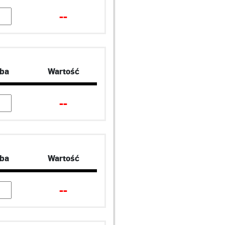
--
zba
Wartość
--
zba
Wartość
--