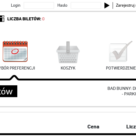
Login
Hasło
Zarejestruj 
LICZBA BILETÓW:
0
BÓR PREFERENCJI
KOSZYK
POTWIERDZENIE
etów
BAD BUNNY: D
- PARK
Cena
Lic