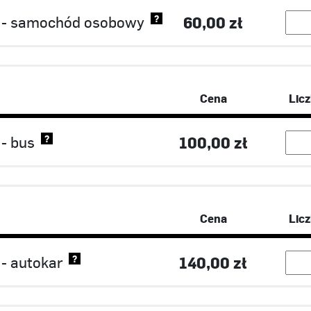
h - samochód osobowy
60,00 zł
?
Cena
Lic
 - bus
100,00 zł
?
Cena
Lic
 - autokar
140,00 zł
?