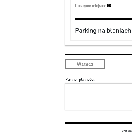
Dostępne miejsca:
50
Parking na błoniach
Wstecz
Partner płatności:
System