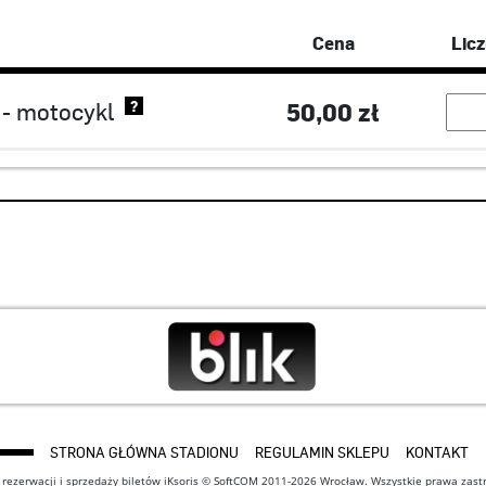
Cena
Lic
 - motocykl
50,00 zł
?
STRONA GŁÓWNA STADIONU
REGULAMIN SKLEPU
KONTAKT
 rezerwacji i sprzedaży biletów iKsoris © SoftCOM 2011-2026 Wrocław. Wszystkie prawa zast